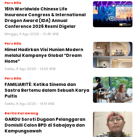
Pers Rilis
16th Worldwide Chinese Life
Insurance Congress & International
Dragon Award (IDA) Annual
Conference 2026 Resmi Digelar
Minggu, 9 Agu 2026 - 01:45 WIB
Pers Rilis
Himel Hadirkan Visi Hunian Modern
melalui Kampanye Global “Dream
Home”
Sabtu, 8 Agu 2026 - 14:26 WIB
Pers Rilis
FAMILIARITÉ: Ketika Sinema dan
Sastra Bertemu dalam Sebuah Karya
Puitis
Sabtu, 8 Agu 2026 - 14:19 WIB
Berita Karawang
GARDU Soroti Dugaan Pelanggaran
Domisili Calon BPD di Sabajaya dan
Kampungsawah