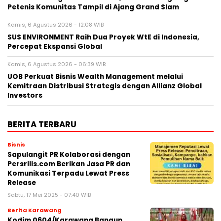
Petenis Komunitas Tampil di Ajang Grand Slam
Kamis, 6 Agustus 2026 - 12:08 WIB
SUS ENVIRONMENT Raih Dua Proyek WtE di Indonesia,
Percepat Ekspansi Global
Kamis, 6 Agustus 2026 - 06:39 WIB
UOB Perkuat Bisnis Wealth Management melalui
Kemitraan Distribusi Strategis dengan Allianz Global
Investors
BERITA TERBARU
Bisnis
Sapulangit PR Kolaborasi dengan
Persrilis.com Berikan Jasa PR dan
Komunikasi Terpadu Lewat Press
Release
Sabtu, 17 Mei 2025 - 07:40 WIB
Berita Karawang
Kodim 0604/Karawang Bangun