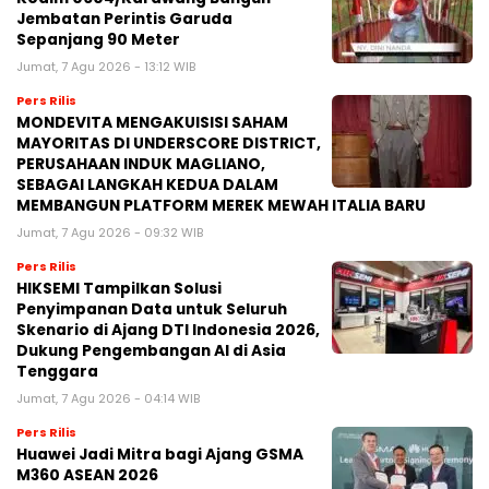
Jembatan Perintis Garuda
Sepanjang 90 Meter
Jumat, 7 Agu 2026 - 13:12 WIB
Pers Rilis
MONDEVITA MENGAKUISISI SAHAM
MAYORITAS DI UNDERSCORE DISTRICT,
PERUSAHAAN INDUK MAGLIANO,
SEBAGAI LANGKAH KEDUA DALAM
MEMBANGUN PLATFORM MEREK MEWAH ITALIA BARU
Jumat, 7 Agu 2026 - 09:32 WIB
Pers Rilis
HIKSEMI Tampilkan Solusi
Penyimpanan Data untuk Seluruh
Skenario di Ajang DTI Indonesia 2026,
Dukung Pengembangan AI di Asia
Tenggara
Jumat, 7 Agu 2026 - 04:14 WIB
Pers Rilis
Huawei Jadi Mitra bagi Ajang GSMA
M360 ASEAN 2026