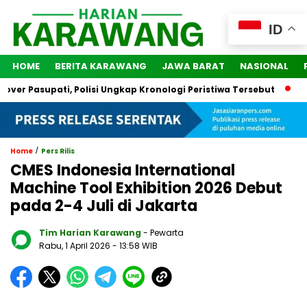
ID
HOME
BERITA KARAWANG
JAWA BARAT
NASIONAL
r Pasupati, Polisi Ungkap Kronologi Peristiwa Tersebut
2 Or
/
Home
Pers Rilis
CMES Indonesia International
Machine Tool Exhibition 2026 Debut
pada 2-4 Juli di Jakarta
Tim Harian Karawang
- Pewarta
Rabu, 1 April 2026
- 13:58 WIB