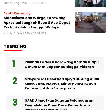
Jumat, 7 Agu 2026 - 00:42 WIB
Berita Karawang
Mahasiswa dan Warga Karawang
Apresiasi Langkah Bupati Aep Cepat
Perbaiki Jalan Ronggo Waluyo
Kamis, 6 Agu 2026 - 20:39 WIB
TRENDING
Puluhan Kades Dikarawang Korban Ditipu
Oknum Staf Bappenas Hingga Miliaran
Masyarakat Desa Kertajaya Dukung Audit
Khusus Inspektorat, Minta Pemeriksaan
Profesional dan Transparan
GARDU Ingatkan Dugaan Pelanggaran
Pengelolaan Dana Desa Kemiri Harus
Diproses Secara Hukum