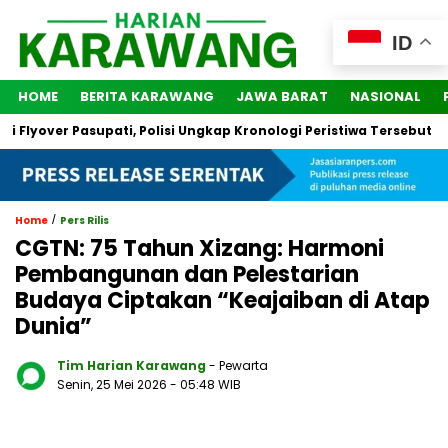
ID
HOME
BERITA KARAWANG
JAWA BARAT
NASIONAL
over Pasupati, Polisi Ungkap Kronologi Peristiwa Tersebut
2
/
Home
Pers Rilis
CGTN: 75 Tahun Xizang: Harmoni
Pembangunan dan Pelestarian
Budaya Ciptakan “Keajaiban di Atap
Dunia”
Tim Harian Karawang
- Pewarta
Senin, 25 Mei 2026
- 05:48 WIB