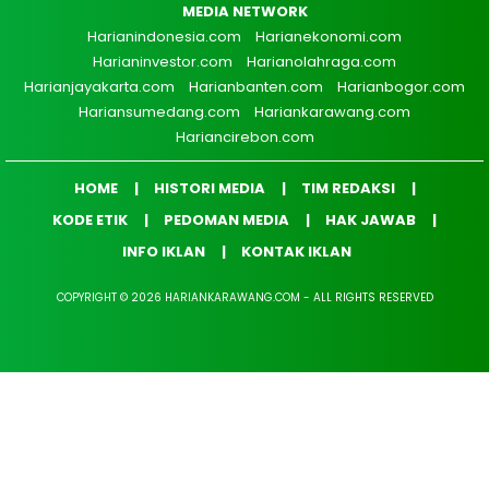
MEDIA NETWORK
Harianindonesia.com
Harianekonomi.com
Harianinvestor.com
Harianolahraga.com
Harianjayakarta.com
Harianbanten.com
Harianbogor.com
Hariansumedang.com
Hariankarawang.com
Hariancirebon.com
HOME
HISTORI MEDIA
TIM REDAKSI
KODE ETIK
PEDOMAN MEDIA
HAK JAWAB
INFO IKLAN
KONTAK IKLAN
COPYRIGHT © 2026 HARIANKARAWANG.COM - ALL RIGHTS RESERVED