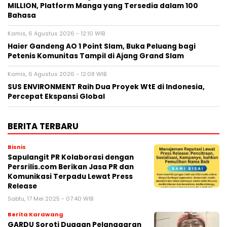
MILLION, Platform Manga yang Tersedia dalam 100
Bahasa
Kamis, 6 Agustus 2026 - 12:10 WIB
Haier Gandeng AO 1 Point Slam, Buka Peluang bagi
Petenis Komunitas Tampil di Ajang Grand Slam
Kamis, 6 Agustus 2026 - 12:08 WIB
SUS ENVIRONMENT Raih Dua Proyek WtE di Indonesia,
Percepat Ekspansi Global
BERITA TERBARU
Bisnis
Sapulangit PR Kolaborasi dengan
Persrilis.com Berikan Jasa PR dan
Komunikasi Terpadu Lewat Press
Release
Sabtu, 17 Mei 2025 - 07:40 WIB
Berita Karawang
GARDU Soroti Dugaan Pelanggaran