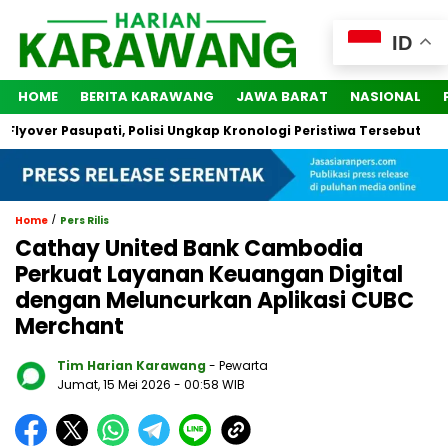
ID
HOME
BERITA KARAWANG
JAWA BARAT
NASIONAL
ver Pasupati, Polisi Ungkap Kronologi Peristiwa Tersebut
2 O
/
Home
Pers Rilis
Cathay United Bank Cambodia
Perkuat Layanan Keuangan Digital
dengan Meluncurkan Aplikasi CUBC
Merchant
Tim Harian Karawang
- Pewarta
Jumat, 15 Mei 2026
- 00:58 WIB