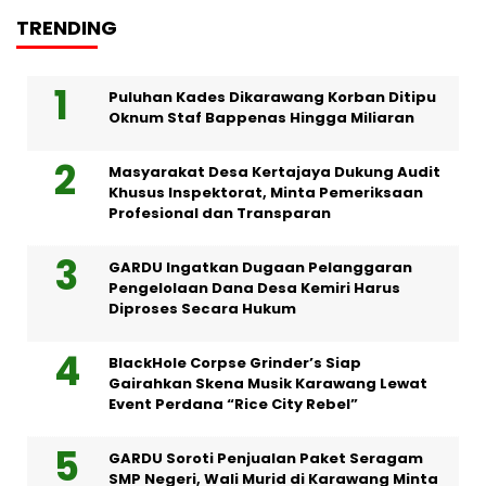
TRENDING
Puluhan Kades Dikarawang Korban Ditipu
Oknum Staf Bappenas Hingga Miliaran
Masyarakat Desa Kertajaya Dukung Audit
Khusus Inspektorat, Minta Pemeriksaan
Profesional dan Transparan
GARDU Ingatkan Dugaan Pelanggaran
Pengelolaan Dana Desa Kemiri Harus
Diproses Secara Hukum
BlackHole Corpse Grinder’s Siap
Gairahkan Skena Musik Karawang Lewat
Event Perdana “Rice City Rebel”
GARDU Soroti Penjualan Paket Seragam
SMP Negeri, Wali Murid di Karawang Minta