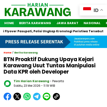
ID
HOME
BERITA KARAWANG
JAWA BARAT
NASIONAL
over Pasupati, Polisi Ungkap Kronologi Peristiwa Tersebut
2
/
Home
Berita Karawang
BTN Proaktif Dukung Upaya Kejari
Karawang Usut Tuntas Manipulasi
Data KPR oleh Developer
Tim Harian Karawang
- Pewarta
Sabtu, 23 Mei 2026
- 11:19 WIB