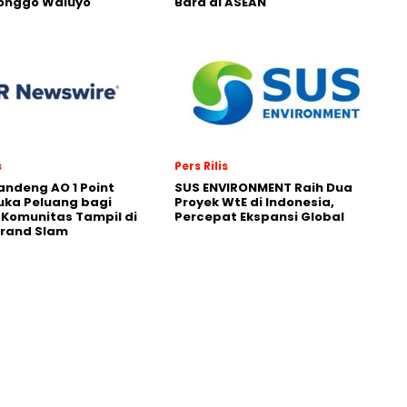
Ronggo Waluyo
Bara di ASEAN
s
Pers Rilis
andeng AO 1 Point
SUS ENVIRONMENT Raih Dua
uka Peluang bagi
Proyek WtE di Indonesia,
 Komunitas Tampil di
Percepat Ekspansi Global
Grand Slam