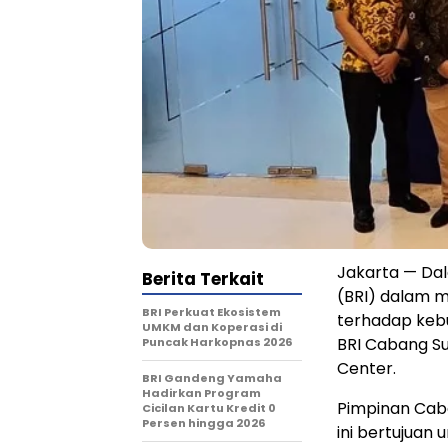
Jakarta — Da
Berita Terkait
(BRI) dalam 
BRI Perkuat Ekosistem
terhadap kebu
UMKM dan Koperasi di
BRI Cabang Su
Puncak Harkopnas 2026
Center.
BRI Gandeng Yamaha
Hadirkan Program
Pimpinan Cab
Cicilan Kartu Kredit 0
Persen hingga 2026
ini bertujuan