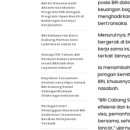
posisi BRI da
BRI KC Rasuna Said
Akselerasi Akuisisi
keuangan bag
Program KPR dengan
menghadirkan
Program Open Booth di
Beberapa Instansi
bertransaksi.
Kerjasama
Menurutnya, 
BRI Kebayoran Baru
Dukung Pentas Seni
bergerak di bi
Labschool Jakarta
kerja sama in
Genap 130 Tahun, BRI
terkait lainn
Perkuat Kebersamaan
Insan BRILiaN dan
Ia menambahk
Layanan Inklusif
jaringan kemi
Rayakan Turnamen
BRI, khususny
Anniversary Hijoo Salad,
BRI Dukung Padel
nasabah.
Sebagai Budaya
Olahraga Indonesia
“BRI Cabang S
Peringati Hari
efisiensi da
Pelanggan Nasional BRI
visa, pemanf
Sudirman 1 Komitmen
Berikan Pelayanan
bersama, sehi
Terbaik
lancar,” ujarny