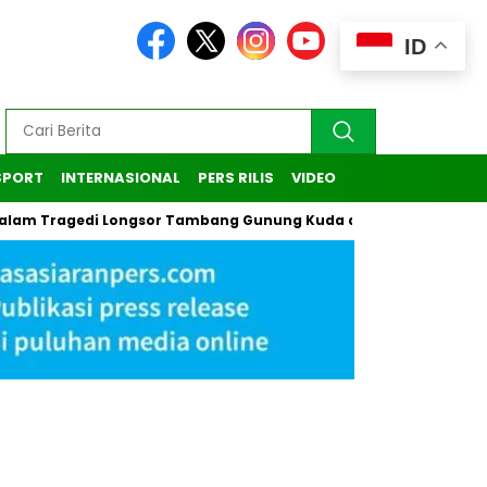
ID
SPORT
INTERNASIONAL
PERS RILIS
VIDEO
ragedi Longsor Tambang Gunung Kuda di Cirebon
Kasus Pen