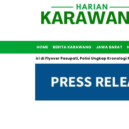
HOME
BERITA KARAWANG
JAWA BARAT
Bunuh Diri di Flyover Pasupati, Polisi Ungkap Kronologi Peristiw