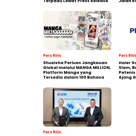
Terpadu Lewat Press Release
Jalan 
Pers Rilis
Pers Rili
Shueisha Perluas Jangkauan
Haier G
Global melalui MANGA MILLION,
Slam, B
Platform Manga yang
Petenis
Tersedia dalam 100 Bahasa
Ajang 
Pers Rilis