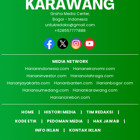
Graha Media Center,
Bogor - Indonesia
untukredaksi@gmail.com
+628557777888
MEDIA NETWORK
Harianindonesia.com
Harianekonomi.com
Harianinvestor.com
Harianolahraga.com
Harianjayakarta.com
Harianbanten.com
Harianbogor.com
Hariansumedang.com
Hariankarawang.com
Hariancirebon.com
HOME
HISTORI MEDIA
TIM REDAKSI
KODE ETIK
PEDOMAN MEDIA
HAK JAWAB
INFO IKLAN
KONTAK IKLAN