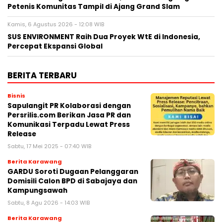
Petenis Komunitas Tampil di Ajang Grand Slam
Kamis, 6 Agustus 2026 - 12:08 WIB
SUS ENVIRONMENT Raih Dua Proyek WtE di Indonesia,
Percepat Ekspansi Global
BERITA TERBARU
Bisnis
Sapulangit PR Kolaborasi dengan
Persrilis.com Berikan Jasa PR dan
Komunikasi Terpadu Lewat Press
Release
Sabtu, 17 Mei 2025 - 07:40 WIB
Berita Karawang
GARDU Soroti Dugaan Pelanggaran
Domisili Calon BPD di Sabajaya dan
Kampungsawah
Sabtu, 8 Agu 2026 - 14:03 WIB
Berita Karawang