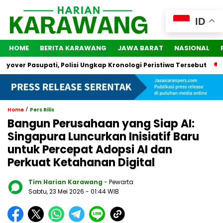
ID
HOME
BERITA KARAWANG
JAWA BARAT
NASIONAL
er Pasupati, Polisi Ungkap Kronologi Peristiwa Tersebut
2 Or
/
Home
Pers Rilis
Bangun Perusahaan yang Siap AI:
Singapura Luncurkan Inisiatif Baru
untuk Percepat Adopsi AI dan
Perkuat Ketahanan Digital
Tim Harian Karawang
- Pewarta
Sabtu, 23 Mei 2026
- 01:44 WIB