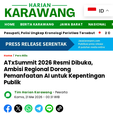
ID
HOME
BERITA KARAWANG
JAWA BARAT
NASIONAL
pati, Polisi Ungkap Kronologi Peristiwa Tersebut
2 Orang D
/
Home
Pers Rilis
ATxSummit 2026 Resmi Dibuka,
Ambisi Regional Dorong
Pemanfaatan AI untuk Kepentingan
Publik
Tim Harian Karawang
- Pewarta
Kamis, 21 Mei 2026
- 00:31 WIB