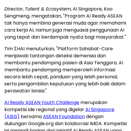
Director
,
Talent & Ecosystem
, AI Singapore, Koo
Sengmeng, mengatakan, "Program AI Ready ASEAN
tak hanya membina generasi muda agar memahami
cara kerja AI, namun juga menguasai penggunaan AI
yang tepat dan berdampak nyata bagi masyarakat."
Tim ΣHAI menuturkan, "Platform Sahabat-Care
menjawab tantangan deteksi demensia dan
membantu pendamping pasien di Asia Tenggara. AI
membantu pendamping memperoleh informasi
secara lebih cepat, panduan yang lebih personal,
serta pengambilan keputusan yang lebih baik dalam
perawatan lansia."
AI Ready ASEAN Youth Challenge
merupakan
kompetisi ide regional yang digelar
AI Singapore
(AISG)
bersama
ASEAN Foundation
dengan
dukungan Google.org dan kolaborasi IMDA. Kompetisi
ini menjadi bagian dari inisiatif AI Ready ASEAN yang