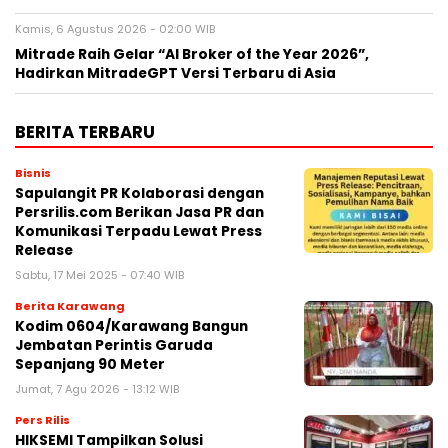
Kamis, 6 Agustus 2026 - 02:00 WIB
Mitrade Raih Gelar “AI Broker of the Year 2026”,
Hadirkan MitradeGPT Versi Terbaru di Asia
BERITA TERBARU
Bisnis
Sapulangit PR Kolaborasi dengan
Persrilis.com Berikan Jasa PR dan
Komunikasi Terpadu Lewat Press
Release
Sabtu, 17 Mei 2025 - 07:40 WIB
Berita Karawang
Kodim 0604/Karawang Bangun
Jembatan Perintis Garuda
Sepanjang 90 Meter
Jumat, 7 Agu 2026 - 13:12 WIB
Pers Rilis
HIKSEMI Tampilkan Solusi