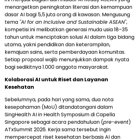
menargetkan peningkatan literasi dan kemampuan
dasar AI bagi 5,5 juta orang di kawasan. Mengusung
tema
"AI for an Inclusive and Sustainable ASEAN"
,
kompetisi ini melibatkan generasi muda usia 18–35
tahun untuk menciptakan solusi AI dalam tiga bidang
utama, yakni pendidikan dan keterampilan,
kemajuan sains, serta pemberdayaan komunitas.
Setiap proposal wajib menunjukkan dampak nyata
bagi sedikitnya 1.000 anggota masyarakat.
Kolaborasi AI untuk Riset dan Layanan
Kesehatan
Sebelumnya, pada hari yang sama, dua nota
kesepahaman (MoU) ditandatangani dalam
SingHealth AI in Health Symposium di Capella
Singapore sebagai acara pendahuluan (
pre-event
)
ATxSummit 2026. Kerja sama tersebut ingin
mempercepat riset kesehatan berbasis AI dan