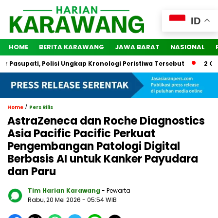
ID
HOME
BERITA KARAWANG
JAWA BARAT
NASIONAL
upati, Polisi Ungkap Kronologi Peristiwa Tersebut
2 Orang D
/
Home
Pers Rilis
AstraZeneca dan Roche Diagnostics
Asia Pacific Pacific Perkuat
Pengembangan Patologi Digital
Berbasis AI untuk Kanker Payudara
dan Paru
Tim Harian Karawang
- Pewarta
Rabu, 20 Mei 2026
- 05:54 WIB