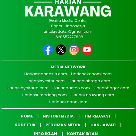
Graha Media Center,
Bogor - Indonesia
untukredaksi@gmail.com
+628557777888
MEDIA NETWORK
Harianindonesia.com
Harianekonomi.com
Harianinvestor.com
Harianolahraga.com
Harianjayakarta.com
Harianbanten.com
Harianbogor.com
Hariansumedang.com
Hariankarawang.com
Hariancirebon.com
HOME
HISTORI MEDIA
TIM REDAKSI
KODE ETIK
PEDOMAN MEDIA
HAK JAWAB
INFO IKLAN
KONTAK IKLAN