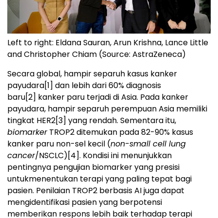
Left to right: Eldana Sauran, Arun Krishna, Lance Little
and Christopher Chiam (Source: AstraZeneca)
Secara global, hampir separuh kasus kanker
payudara
[1]
dan lebih dari 60% diagnosis
baru
[2]
kanker paru terjadi di Asia. Pada kanker
payudara, hampir separuh perempuan Asia memiliki
tingkat HER2
[3]
yang rendah. Sementara itu,
biomarker
TROP2 ditemukan pada 82-90% kasus
kanker paru non-sel kecil (
non-small cell lung
cancer
/NSCLC)
[4]
. Kondisi ini menunjukkan
pentingnya pengujian biomarker yang presisi
untukmenentukan terapi yang paling tepat bagi
pasien. Penilaian TROP2 berbasis AI juga dapat
mengidentifikasi pasien yang berpotensi
memberikan respons lebih baik terhadap terapi