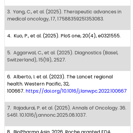
3. Yang, C., et al. (2025). Therapeutic advances in
medical oncology, 17, 17588359251353083.
4. Kuo, P., et al. (2025). PloS one, 20(4), e0321555.
5. Aggarwal, C., et al. (2025). Diagnostics (Basel,
Switzerland), 15(19), 2527.
6. Alberto, I. et al. (2023). The Lancet regional
health. Western Pacific, 32,
100667.
https://doi.org/10.1016/j.lanwpc.2022.100667
7. Rajadurai, P. et al. (2025). Annals of Oncology. 36.
S461. 10.1016/j.annonc.2025.08.1037.
8. BioPharma Asia. 2026. Roche granted FDA