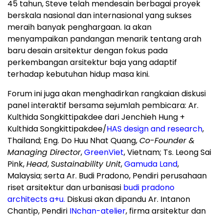
45 tahun, Steve telah mendesain berbagai proyek
berskala nasional dan internasional yang sukses
meraih banyak penghargaan. Ia akan
menyampaikan pandangan menarik tentang arah
baru desain arsitektur dengan fokus pada
perkembangan arsitektur baja yang adaptif
terhadap kebutuhan hidup masa kini.
Forum
ini juga akan menghadirkan rangkaian diskusi
panel interaktif bersama sejumlah pembicara: Ar.
Kulthida Songkittipakdee dari
Jenchieh Hung
+
Kulthida Songkittipakdee/
HAS design and research
,
Thailand
; Eng. Do Huu Nhat Quang,
Co-Founder &
Managing Director
,
GreenViet
,
Vietnam
; Ts. Leong Sai
Pink,
Head
,
Sustainability Unit
,
Gamuda Land
,
Malaysia
; serta Ar. Budi Pradono, Pendiri perusahaan
riset arsitektur dan urbanisasi
budi pradono
architects a+u.
Diskusi akan dipandu Ar. Intanon
Chantip, Pendiri
INchan-atelier
, firma arsitektur dan