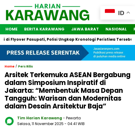
ID
HOME
BERITA KARAWANG
JAWA BARAT
NASIONAL
 Flyover Pasupati, Polisi Ungkap Kronologi Peristiwa Tersebut
/
Home
Pers Rilis
Arsitek Terkemuka ASEAN Bergabung
dalam Simposium Inspiratif di
Jakarta: “Membentuk Masa Depan
Tangguh: Warisan dan Modernitas
dalam Desain Arsitektur Baja”
Tim Harian Karawang
- Pewarta
Selasa, 11 November 2025
- 04:41 WIB