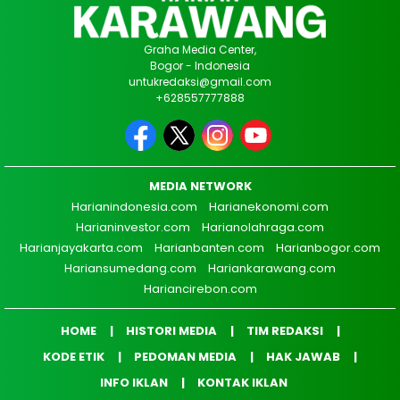
Graha Media Center,
Bogor - Indonesia
untukredaksi@gmail.com
+628557777888
MEDIA NETWORK
Harianindonesia.com
Harianekonomi.com
Harianinvestor.com
Harianolahraga.com
Harianjayakarta.com
Harianbanten.com
Harianbogor.com
Hariansumedang.com
Hariankarawang.com
Hariancirebon.com
HOME
HISTORI MEDIA
TIM REDAKSI
KODE ETIK
PEDOMAN MEDIA
HAK JAWAB
INFO IKLAN
KONTAK IKLAN