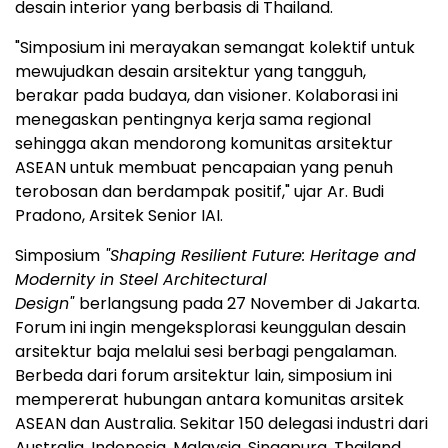
desain interior yang berbasis di
Thailand
.
"Simposium ini merayakan semangat kolektif untuk
mewujudkan desain arsitektur yang tangguh,
berakar pada budaya, dan visioner. Kolaborasi ini
menegaskan pentingnya kerja sama regional
sehingga akan mendorong komunitas arsitektur
ASEAN untuk membuat pencapaian yang penuh
terobosan dan berdampak positif," ujar Ar. Budi
Pradono, Arsitek Senior IAI.
Simposium
"Shaping Resilient Future: Heritage and
Modernity in Steel Architectural
Design"
berlangsung pada 27 November di
Jakarta
.
Forum
ini ingin mengeksplorasi keunggulan desain
arsitektur baja melalui sesi berbagi pengalaman.
Berbeda dari
forum
arsitektur lain, simposium ini
mempererat hubungan antara komunitas arsitek
ASEAN dan
Australia
. Sekitar 150 delegasi industri dari
Australia
,
Indonesia
,
Malaysia
, Singapura,
Thailand
,