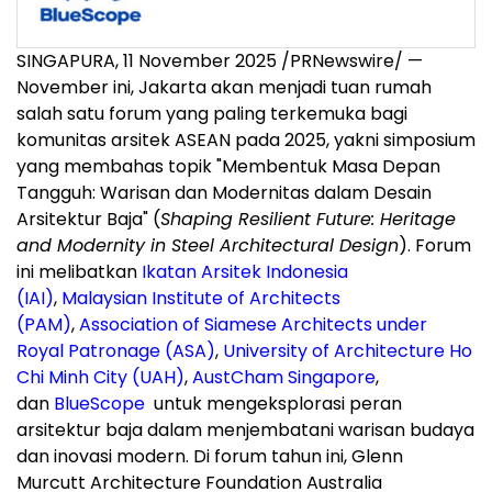
SINGAPURA
,
11 November 2025
/PRNewswire/ —
November ini,
Jakarta
akan menjadi tuan rumah
salah satu
forum
yang paling terkemuka bagi
komunitas arsitek ASEAN pada 2025, yakni simposium
yang membahas topik "Membentuk Masa Depan
Tangguh: Warisan dan Modernitas dalam Desain
Arsitektur Baja" (
Shaping Resilient Future: Heritage
and Modernity in Steel Architectural Design
).
Forum
ini melibatkan
Ikatan Arsitek Indonesia
(IAI)
,
Malaysian Institute of Architects
(PAM)
,
Association of Siamese Architects under
Royal Patronage (ASA)
,
University of Architecture Ho
Chi Minh City (UAH)
,
AustCham Singapore
,
dan
BlueScope
untuk mengeksplorasi peran
arsitektur baja dalam menjembatani warisan budaya
dan inovasi modern. Di
forum
tahun ini, Glenn
Murcutt Architecture Foundation Australia