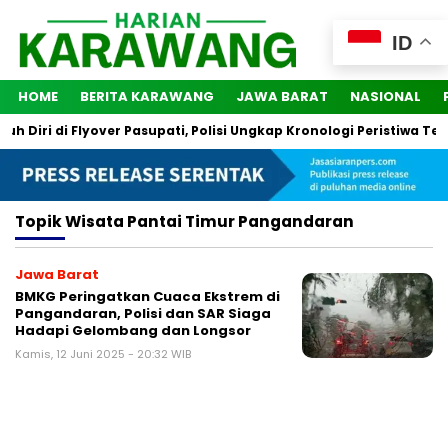
ID
HOME
BERITA KARAWANG
JAWA BARAT
NASIONAL
Diri di Flyover Pasupati, Polisi Ungkap Kronologi Peristiwa Ters
Topik
Wisata Pantai Timur Pangandaran
Jawa Barat
BMKG Peringatkan Cuaca Ekstrem di
Pangandaran, Polisi dan SAR Siaga
Hadapi Gelombang dan Longsor
Kamis, 12 Juni 2025 - 20:32 WIB