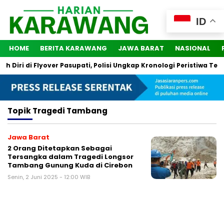
ID
HOME
BERITA KARAWANG
JAWA BARAT
NASIONAL
Diri di Flyover Pasupati, Polisi Ungkap Kronologi Peristiwa Ters
Topik
Tragedi Tambang
Jawa Barat
2 Orang Ditetapkan Sebagai
Tersangka dalam Tragedi Longsor
Tambang Gunung Kuda di Cirebon
Senin, 2 Juni 2025 - 12:00 WIB