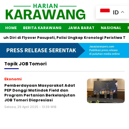
ID
HOME
BERITA KARAWANG
JAWA BARAT
NASIONAL
 Diri di Flyover Pasupati, Polisi Ungkap Kronologi Peristiwa Ter
Topik
JOB Tomori
Ekonomi
Pemberdayaan Masyarakat Adat
PEP Donggi Matindok Field dan
Program Pertanian Berkelanjutan
JOB Tomori Diapresiasi
Selasa, 29 April 2025 - 13:39 WIB