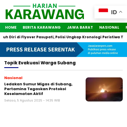
ID
HOME
BERITA KARAWANG
JAWA BARAT
NASIONAL
 Diri di Flyover Pasupati, Polisi Ungkap Kronologi Peristiwa Ter
Topik
Evakuasi Warga Subang
Nasional
Ledakan Sumur Migas di Subang,
Pertamina Tegaskan Protokol
Keselamatan Aktif
Selasa, 5 Agustus 2025 - 14:35 WIB