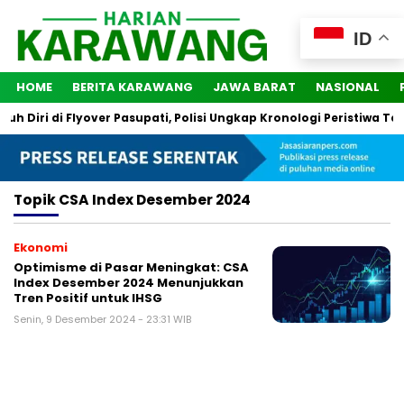
ID
HOME
BERITA KARAWANG
JAWA BARAT
NASIONAL
 Diri di Flyover Pasupati, Polisi Ungkap Kronologi Peristiwa Ters
Topik
CSA Index Desember 2024
Ekonomi
Optimisme di Pasar Meningkat: CSA
Index Desember 2024 Menunjukkan
Tren Positif untuk IHSG
Senin, 9 Desember 2024 - 23:31 WIB