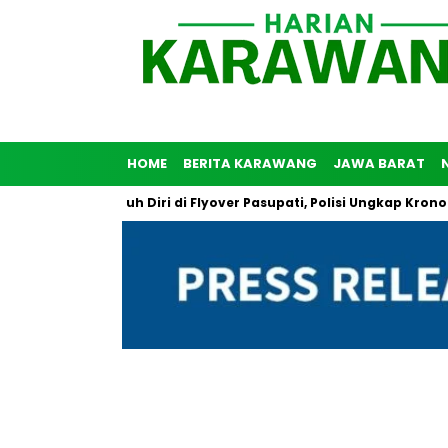
HOME
BERITA KARAWANG
JAWA BARAT
ia Coba Bunuh Diri di Flyover Pasupati, Polisi Ungkap Kronologi 