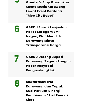
Grinder’s Siap Gairahkan
Skena Musik Karawang
Lewat Event Perdana
“Rice City Rebel”
GARDU Soroti Penjualan
Paket Seragam SMP
Negeri, Wali Murid di
Karawang Minta
Transparansi Harga
GARDU Dorong Bupati
Karawang Segera Bangun
Pasar Rakyat di
Rengasdengklok
Silaturahmi IPSI
Karawang dan Tapak
Suci Perkuat Sinergi
Pembinaan Atlet Pencak
Silat