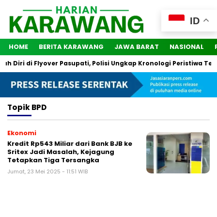
ID
HOME
BERITA KARAWANG
JAWA BARAT
NASIONAL
Diri di Flyover Pasupati, Polisi Ungkap Kronologi Peristiwa Ters
Topik
BPD
Ekonomi
Kredit Rp543 Miliar dari Bank BJB ke
Sritex Jadi Masalah, Kejagung
Tetapkan Tiga Tersangka
Jumat, 23 Mei 2025 - 11:51 WIB