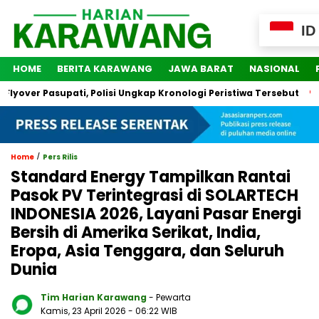
ID
HOME
BERITA KARAWANG
JAWA BARAT
NASIONAL
ver Pasupati, Polisi Ungkap Kronologi Peristiwa Tersebut
2 
/
Home
Pers Rilis
Standard Energy Tampilkan Rantai
Pasok PV Terintegrasi di SOLARTECH
INDONESIA 2026, Layani Pasar Energi
Bersih di Amerika Serikat, India,
Eropa, Asia Tenggara, dan Seluruh
Dunia
Tim Harian Karawang
- Pewarta
Kamis, 23 April 2026
- 06:22 WIB