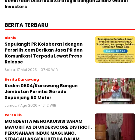
Kemitraan Distribusi Strategis dengan Allianz Global
Investors
BERITA TERBARU
Bisnis
Sapulangit PR Kolaborasi dengan
Persrilis.com Berikan Jasa PR dan
Komunikasi Terpadu Lewat Press
Release
Sabtu, 17 Mei 2025 - 07:40 WIB
Berita Karawang
Kodim 0604/Karawang Bangun
Jembatan Perintis Garuda
Sepanjang 90 Meter
Jumat, 7 Agu 2026 - 13:12 WIB
Pers Rilis
MONDEVITA MENGAKUISISI SAHAM
MAYORITAS DI UNDERSCORE DISTRICT,
PERUSAHAAN INDUK MAGLIANO,
SEBAGAI LANGKAH KEDUA DALAM