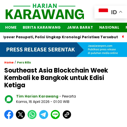
ID
HOME
BERITA KARAWANG
JAWA BARAT
NASIONAL
ver Pasupati, Polisi Ungkap Kronologi Peristiwa Tersebut
2 
/
Home
Pers Rilis
Southeast Asia Blockchain Week
Kembali ke Bangkok untuk Edisi
Ketiga
Tim Harian Karawang
- Pewarta
Kamis, 16 April 2026
- 01:00 WIB