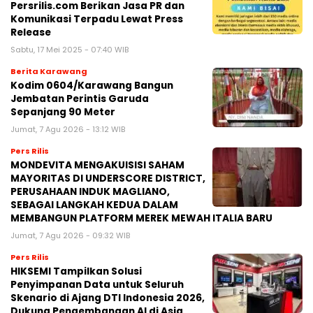
Persrilis.com Berikan Jasa PR dan
Komunikasi Terpadu Lewat Press
Release
Sabtu, 17 Mei 2025 - 07:40 WIB
Berita Karawang
Kodim 0604/Karawang Bangun
Jembatan Perintis Garuda
Sepanjang 90 Meter
Jumat, 7 Agu 2026 - 13:12 WIB
Pers Rilis
MONDEVITA MENGAKUISISI SAHAM
MAYORITAS DI UNDERSCORE DISTRICT,
PERUSAHAAN INDUK MAGLIANO,
SEBAGAI LANGKAH KEDUA DALAM
MEMBANGUN PLATFORM MEREK MEWAH ITALIA BARU
Jumat, 7 Agu 2026 - 09:32 WIB
Pers Rilis
HIKSEMI Tampilkan Solusi
Penyimpanan Data untuk Seluruh
Skenario di Ajang DTI Indonesia 2026,
Dukung Pengembangan AI di Asia