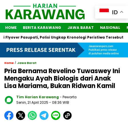
ID
HOME
BERITA KARAWANG
JAWA BARAT
NASIONAL
ver Pasupati, Polisi Ungkap Kronologi Peristiwa Tersebut
2 
/
Home
Jawa Barat
Pria Bernama Revelino Tuwaswey Ini
Mengaku Ayah Biologis dari Anak
Lisa Mariama, Bukan Ridwan Kamil
Tim Harian Karawang
- Pewarta
Senin, 21 April 2025
- 08:36 WIB