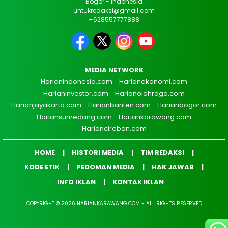
Bogor - Indonesia
untukredaksi@gmail.com
+628557777888
MEDIA NETWORK
Harianindonesia.com
Harianekonomi.com
Harianinvestor.com
Harianolahraga.com
Harianjayakarta.com
Harianbanten.com
Harianbogor.com
Hariansumedang.com
Hariankarawang.com
Hariancirebon.com
HOME
HISTORI MEDIA
TIM REDAKSI
KODE ETIK
PEDOMAN MEDIA
HAK JAWAB
INFO IKLAN
KONTAK IKLAN
COPYRIGHT © 2026 HARIANKARAWANG.COM - ALL RIGHTS RESERVED