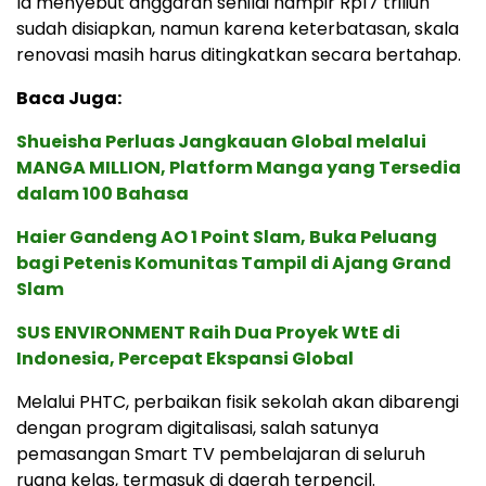
Ia menyebut anggaran senilai hampir Rp17 triliun
sudah disiapkan, namun karena keterbatasan, skala
renovasi masih harus ditingkatkan secara bertahap.
Baca Juga:
Shueisha Perluas Jangkauan Global melalui
MANGA MILLION, Platform Manga yang Tersedia
dalam 100 Bahasa
Haier Gandeng AO 1 Point Slam, Buka Peluang
bagi Petenis Komunitas Tampil di Ajang Grand
Slam
SUS ENVIRONMENT Raih Dua Proyek WtE di
Indonesia, Percepat Ekspansi Global
Melalui PHTC, perbaikan fisik sekolah akan dibarengi
dengan program digitalisasi, salah satunya
pemasangan Smart TV pembelajaran di seluruh
ruang kelas, termasuk di daerah terpencil.