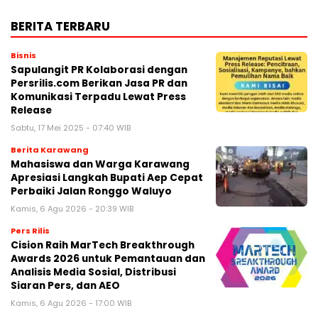
BERITA TERBARU
Bisnis
Sapulangit PR Kolaborasi dengan
Persrilis.com Berikan Jasa PR dan
Komunikasi Terpadu Lewat Press
Release
Sabtu, 17 Mei 2025 - 07:40 WIB
Berita Karawang
Mahasiswa dan Warga Karawang
Apresiasi Langkah Bupati Aep Cepat
Perbaiki Jalan Ronggo Waluyo
Kamis, 6 Agu 2026 - 20:39 WIB
Pers Rilis
Cision Raih MarTech Breakthrough
Awards 2026 untuk Pemantauan dan
Analisis Media Sosial, Distribusi
Siaran Pers, dan AEO
Kamis, 6 Agu 2026 - 17:00 WIB