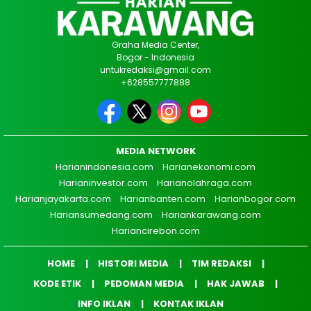
Graha Media Center,
Bogor - Indonesia
untukredaksi@gmail.com
+628557777888
MEDIA NETWORK
Harianindonesia.com
Harianekonomi.com
Harianinvestor.com
Harianolahraga.com
Harianjayakarta.com
Harianbanten.com
Harianbogor.com
Hariansumedang.com
Hariankarawang.com
Hariancirebon.com
HOME
HISTORI MEDIA
TIM REDAKSI
KODE ETIK
PEDOMAN MEDIA
HAK JAWAB
INFO IKLAN
KONTAK IKLAN