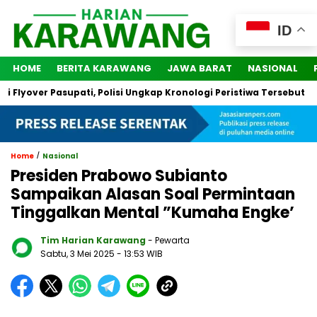
ID
HOME
BERITA KARAWANG
JAWA BARAT
NASIONAL
over Pasupati, Polisi Ungkap Kronologi Peristiwa Tersebut
2 
/
Home
Nasional
Presiden Prabowo Subianto
Sampaikan Alasan Soal Permintaan
Tinggalkan Mental ”Kumaha Engke’
Tim Harian Karawang
- Pewarta
Sabtu, 3 Mei 2025
- 13:53 WIB