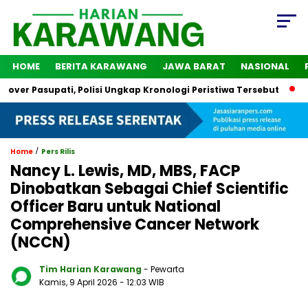
HOME
BERITA KARAWANG
JAWA BARAT
NASIONAL
Pasupati, Polisi Ungkap Kronologi Peristiwa Tersebut
2 Oran
/
Home
Pers Rilis
Nancy L. Lewis, MD, MBS, FACP
Dinobatkan Sebagai Chief Scientific
Officer Baru untuk National
Comprehensive Cancer Network
(NCCN)
Tim Harian Karawang
- Pewarta
Kamis, 9 April 2026
- 12:03 WIB