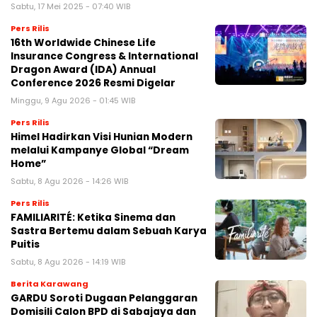
Sabtu, 17 Mei 2025 - 07:40 WIB
Pers Rilis
16th Worldwide Chinese Life
Insurance Congress & International
Dragon Award (IDA) Annual
Conference 2026 Resmi Digelar
Minggu, 9 Agu 2026 - 01:45 WIB
Pers Rilis
Himel Hadirkan Visi Hunian Modern
melalui Kampanye Global “Dream
Home”
Sabtu, 8 Agu 2026 - 14:26 WIB
Pers Rilis
FAMILIARITÉ: Ketika Sinema dan
Sastra Bertemu dalam Sebuah Karya
Puitis
Sabtu, 8 Agu 2026 - 14:19 WIB
Berita Karawang
GARDU Soroti Dugaan Pelanggaran
Domisili Calon BPD di Sabajaya dan