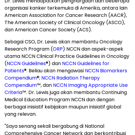
Dr. Lewis mendapatkan penghargaan dari beberapa
organisasi kanker terkemuka di Amerika, antara lain
American Association for Cancer Research (AACR),
The American Society of Clinical Oncology (ASCO),
dan American Cancer Society (ACS).
Sebagai CSO, Dr. Lewis akan membantu Oncology
Research Program (
ORP
) NCCN dan aspek-aspek
utama NCCN Clinical Practice Guidelines in Oncology
(
NCCN Guidelines
®
) dan
NCCN Guidelines for
Patients
®
. Beliau akan mengawasi
NCCN Biomarkers
Compendium
®
;
NCCN Radiation Therapy
Compendium
™, dan
NCCN Imaging Appropriate Use
Criteria
™. Dr. Lewis juga akan membantu Continuing
Medical Education Program NCCN dan dengan
berbagai inisiatif kebijakan maupun inisiatif global
yang relevan.
"Saya senang sekali bergabung di National
Comprehensive Cancer Network dan berkontribusi