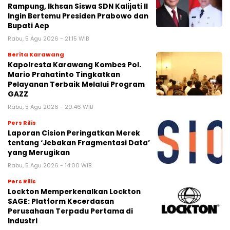
Rampung, Ikhsan Siswa SDN Kalijati II
Ingin Bertemu Presiden Prabowo dan
Bupati Aep
Rabu, 5 Agu 2026 - 21:15 WIB
Berita Karawang
Kapolresta Karawang Kombes Pol.
Mario Prahatinto Tingkatkan
Pelayanan Terbaik Melalui Program
GAZZ
Rabu, 5 Agu 2026 - 20:46 WIB
Pers Rilis
Laporan Cision Peringatkan Merek
tentang ‘Jebakan Fragmentasi Data’
yang Merugikan
Rabu, 5 Agu 2026 - 14:00 WIB
Pers Rilis
Lockton Memperkenalkan Lockton
SAGE: Platform Kecerdasan
Perusahaan Terpadu Pertama di
Industri