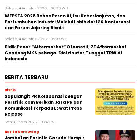
Selasa, 4 Agustus 2026 - 06:30 WIB
WEPSEA 2026 Bahas Peran AI, Isu Keberlanjutan, dan
Pertumbuhan Industri Melalui Lebih dari 20 Konferensi
dan Forum Jejaring Bisnis
Selasa, 4 Agustus 2026 - 02:37 WIB
Bidik Pasar “Aftermarket” Otomotif, ZF Aftermarket
Gandeng MKN sebagai Distributor Tunggal TRW di
Indonesia
BERITA TERBARU
Bisnis
Sapulangit PR Kolaborasi dengan
Persrilis.com Berikan Jasa PR dan
Komunikasi Terpadu Lewat Press
Release
Sabtu, 17 Mei 2025 - 07:40 WIB
Berita Karawang
Jembatan Perintis Garuda Hampir