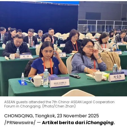
ASEAN guests attended the 7th China-ASEAN Legal Cooperation
Forum in Chongqing. (Photo/Chen Zhan)
CHONGQING
, Tiongkok,
23 November 2025
/PRNewswire/ —
Artikel berita dari
iChongqing
.