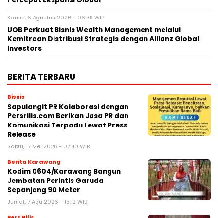
Percepat Ekspansi Global
Kamis, 6 Agustus 2026 - 06:39 WIB
UOB Perkuat Bisnis Wealth Management melalui
Kemitraan Distribusi Strategis dengan Allianz Global
Investors
BERITA TERBARU
Bisnis
Sapulangit PR Kolaborasi dengan
Persrilis.com Berikan Jasa PR dan
Komunikasi Terpadu Lewat Press
Release
Sabtu, 17 Mei 2025 - 07:40 WIB
Berita Karawang
Kodim 0604/Karawang Bangun
Jembatan Perintis Garuda
Sepanjang 90 Meter
Jumat, 7 Agu 2026 - 13:12 WIB
Pers Rilis