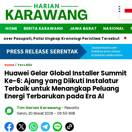
HOME
BERITA KARAWANG
JAWA BARAT
NASIONAL
Pasupati, Polisi Ungkap Kronologi Peristiwa Tersebut
2 Oran
/
Home
Pers Rilis
Huawei Gelar Global Installer Summit
Ke-6: Ajang yang Diikuti Instalatur
Terbaik untuk Menangkap Peluang
Energi Terbarukan pada Era AI
Tim Harian Karawang
- Pewarta
Senin, 30 Maret 2026
- 06:50 WIB