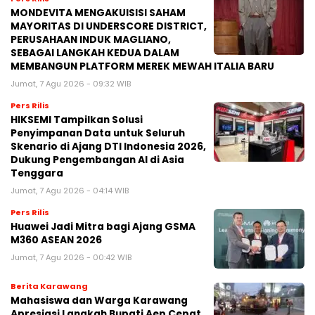
MONDEVITA MENGAKUISISI SAHAM
MAYORITAS DI UNDERSCORE DISTRICT,
PERUSAHAAN INDUK MAGLIANO,
SEBAGAI LANGKAH KEDUA DALAM
MEMBANGUN PLATFORM MEREK MEWAH ITALIA BARU
Jumat, 7 Agu 2026 - 09:32 WIB
Pers Rilis
HIKSEMI Tampilkan Solusi
Penyimpanan Data untuk Seluruh
Skenario di Ajang DTI Indonesia 2026,
Dukung Pengembangan AI di Asia
Tenggara
Jumat, 7 Agu 2026 - 04:14 WIB
Pers Rilis
Huawei Jadi Mitra bagi Ajang GSMA
M360 ASEAN 2026
Jumat, 7 Agu 2026 - 00:42 WIB
Berita Karawang
Mahasiswa dan Warga Karawang
Apresiasi Langkah Bupati Aep Cepat