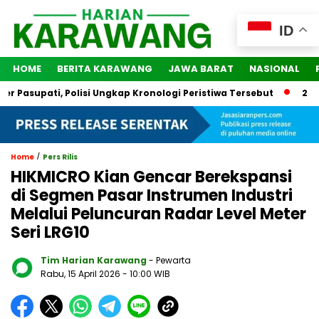
ID
HOME
BERITA KARAWANG
JAWA BARAT
NASIONAL
supati, Polisi Ungkap Kronologi Peristiwa Tersebut
2 Orang
/
Home
Pers Rilis
HIKMICRO Kian Gencar Berekspansi
di Segmen Pasar Instrumen Industri
Melalui Peluncuran Radar Level Meter
Seri LRG10
Tim Harian Karawang
- Pewarta
Rabu, 15 April 2026
- 10:00 WIB