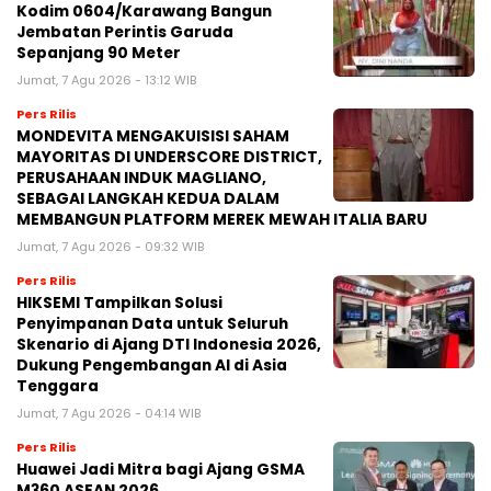
Kodim 0604/Karawang Bangun
Jembatan Perintis Garuda
Sepanjang 90 Meter
Jumat, 7 Agu 2026 - 13:12 WIB
Pers Rilis
MONDEVITA MENGAKUISISI SAHAM
MAYORITAS DI UNDERSCORE DISTRICT,
PERUSAHAAN INDUK MAGLIANO,
SEBAGAI LANGKAH KEDUA DALAM
MEMBANGUN PLATFORM MEREK MEWAH ITALIA BARU
Jumat, 7 Agu 2026 - 09:32 WIB
Pers Rilis
HIKSEMI Tampilkan Solusi
Penyimpanan Data untuk Seluruh
Skenario di Ajang DTI Indonesia 2026,
Dukung Pengembangan AI di Asia
Tenggara
Jumat, 7 Agu 2026 - 04:14 WIB
Pers Rilis
Huawei Jadi Mitra bagi Ajang GSMA
M360 ASEAN 2026