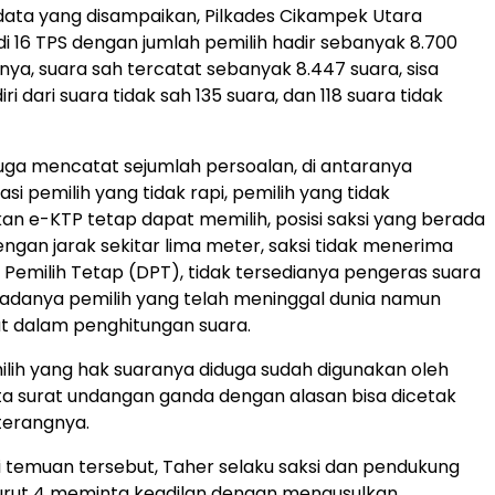
ata yang disampaikan, Pilkades Cikampek Utara
di 16 TPS dengan jumlah pemilih hadir sebanyak 8.700
nnya, suara sah tercatat sebanyak 8.447 suara, sisa
iri dari suara tidak sah 135 suara, dan 118 suara tidak
 juga mencatat sejumlah persoalan, di antaranya
i pemilih yang tidak rapi, pemilih yang tidak
n e-KTP tetap dapat memilih, posisi saksi yang berada
engan jarak sekitar lima meter, saksi tidak menerima
r Pemilih Tetap (DPT), tidak tersedianya pengeras suara
a adanya pemilih yang telah meninggal dunia namun
t dalam penghitungan suara.
ilih yang hak suaranya diduga sudah digunakan oleh
erta surat undangan ganda dengan alasan bisa dicetak
 terangnya.
 temuan tersebut, Taher selaku saksi dan pendukung
urut 4 meminta keadilan dengan mengusulkan