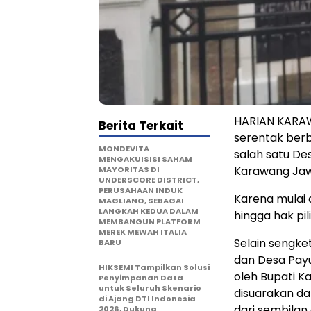
HARIAN KARAW
Berita Terkait
serentak berb
MONDEVITA
salah satu D
MENGAKUISISI SAHAM
Karawang Jaw
MAYORITAS DI
UNDERSCORE DISTRICT,
PERUSAHAAN INDUK
Karena mulai 
MAGLIANO, SEBAGAI
LANGKAH KEDUA DALAM
hingga hak pil
MEMBANGUN PLATFORM
MEREK MEWAH ITALIA
Selain sengke
BARU
dan Desa Payu
HIKSEMI Tampilkan Solusi
oleh Bupati K
Penyimpanan Data
untuk Seluruh Skenario
disuarakan da
di Ajang DTI Indonesia
dari sembilan
2026, Dukung