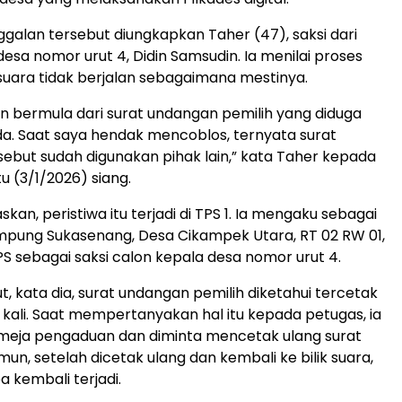
galan tersebut diungkapkan Taher (47), saksi dari
esa nomor urut 4, Didin Samsudin. Ia menilai proses
uara tidak berjalan sebagaimana mestinya.
 bermula dari surat undangan pemilih yang diduga
a. Saat saya hendak mencoblos, ternyata surat
ebut sudah digunakan pihak lain,” kata Taher kepada
tu (3/1/2026) siang.
kan, peristiwa itu terjadi di TPS 1. Ia mengaku sebagai
mpung Sukasenang, Desa Cikampek Utara, RT 02 RW 01,
PS sebagai saksi calon kepala desa nomor urut 4.
t, kata dia, surat undangan pemilih diketahui tercetak
u kali. Saat mempertanyakan hal itu kepada petugas, ia
 meja pengaduan dan diminta mencetak ulang surat
un, setelah dicetak ulang dan kembali ke bilik suara,
a kembali terjadi.