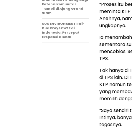
“Proses itu b
Petenis Komunitas
Tampil di Ajang Grand
meminta KTP s
Slam
Anehnya, nama
SUS ENVIRONMENT Raih
ungkapnya.
Dua Proyek WtE di
Indonesia, Percepat
Ia menambahk
Ekspansi Global
sementara su
mencoblos. Se
TPS.
Tak hanya di 
di TPS lain. D
KTP namun tet
yang membawa 
memilih deng
“Saya sendiri
Intinya, banya
tegasnya.