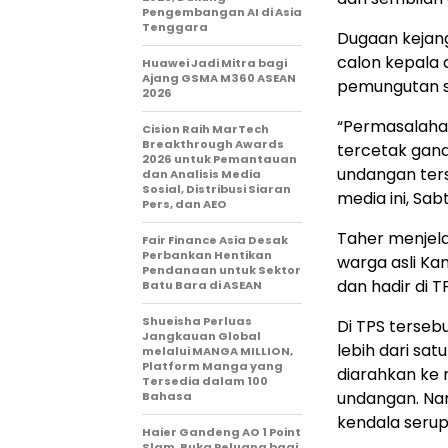
Pengembangan AI di Asia
Tenggara
Dugaan kejang
calon kepala d
Huawei Jadi Mitra bagi
Ajang GSMA M360 ASEAN
pemungutan s
2026
“Permasalahan
Cision Raih MarTech
Breakthrough Awards
tercetak gand
2026 untuk Pemantauan
undangan ters
dan Analisis Media
Sosial, Distribusi Siaran
media ini, Sab
Pers, dan AEO
Taher menjelas
Fair Finance Asia Desak
Perbankan Hentikan
warga asli Ka
Pendanaan untuk Sektor
dan hadir di T
Batu Bara di ASEAN
Shueisha Perluas
Di TPS tersebu
Jangkauan Global
lebih dari sat
melalui MANGA MILLION,
Platform Manga yang
diarahkan ke
Tersedia dalam 100
undangan. Nam
Bahasa
kendala serup
Haier Gandeng AO 1 Point
Slam, Buka Peluang bagi