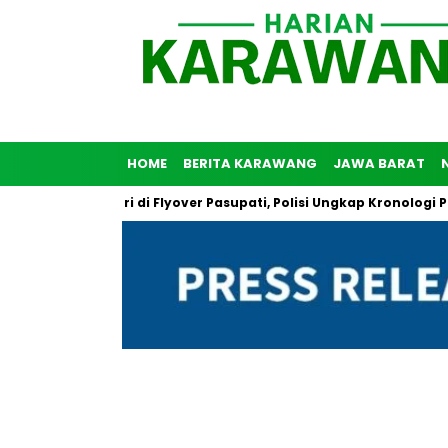
HOME
BERITA KARAWANG
JAWA BARAT
unuh Diri di Flyover Pasupati, Polisi Ungkap Kronologi Peristiwa