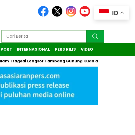
ID
SPORT
INTERNASIONAL
PERS RILIS
VIDEO
agedi Longsor Tambang Gunung Kuda di Cirebon
Kasus Pend