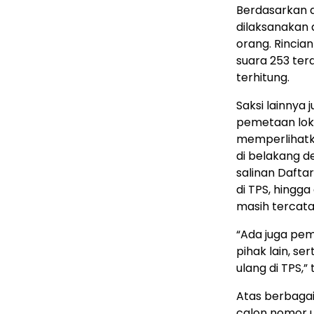
Berdasarkan d
dilaksanakan 
orang. Rincia
suara 253 terd
terhitung.
Saksi lainnya
pemetaan lokas
memperlihatka
di belakang d
salinan Dafta
di TPS, hingg
masih tercata
“Ada juga pem
pihak lain, s
ulang di TPS,”
Atas berbagai
calon nomor 