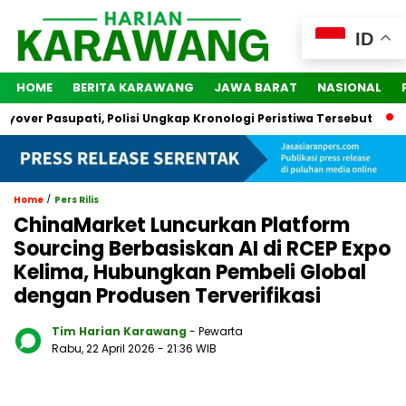
ID
HOME
BERITA KARAWANG
JAWA BARAT
NASIONAL
er Pasupati, Polisi Ungkap Kronologi Peristiwa Tersebut
2 Or
/
Home
Pers Rilis
ChinaMarket Luncurkan Platform
Sourcing Berbasiskan AI di RCEP Expo
Kelima, Hubungkan Pembeli Global
dengan Produsen Terverifikasi
Tim Harian Karawang
- Pewarta
Rabu, 22 April 2026
- 21:36 WIB