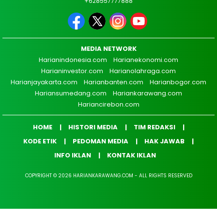
+628557777888
MEDIA NETWORK
Harianindonesia.com
Harianekonomi.com
Harianinvestor.com
Harianolahraga.com
Harianjayakarta.com
Harianbanten.com
Harianbogor.com
Hariansumedang.com
Hariankarawang.com
Hariancirebon.com
HOME
HISTORI MEDIA
TIM REDAKSI
KODE ETIK
PEDOMAN MEDIA
HAK JAWAB
INFO IKLAN
KONTAK IKLAN
COPYRIGHT © 2026 HARIANKARAWANG.COM - ALL RIGHTS RESERVED