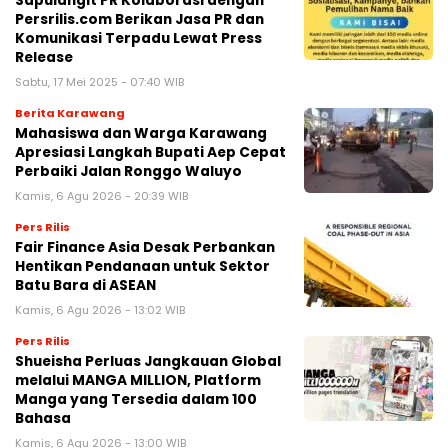
Sapulangit PR Kolaborasi dengan
Persrilis.com Berikan Jasa PR dan
Komunikasi Terpadu Lewat Press
Release
Sabtu, 17 Mei 2025 - 07:40 WIB
Berita Karawang
Mahasiswa dan Warga Karawang
Apresiasi Langkah Bupati Aep Cepat
Perbaiki Jalan Ronggo Waluyo
Kamis, 6 Agu 2026 - 20:39 WIB
Pers Rilis
Fair Finance Asia Desak Perbankan
Hentikan Pendanaan untuk Sektor
Batu Bara di ASEAN
Kamis, 6 Agu 2026 - 13:02 WIB
Pers Rilis
Shueisha Perluas Jangkauan Global
melalui MANGA MILLION, Platform
Manga yang Tersedia dalam 100
Bahasa
Kamis, 6 Agu 2026 - 13:00 WIB