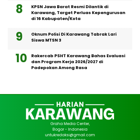
KPSN Jawa Barat Resmi Dilantik di
Karawang, Target Perluas Kepengurusan
di 16 Kabupaten/Kota
Oknum Polisi Di Karawang Tabrak Lari
Siswa MTSN 3
Rakercab PSHT Karawang Bahas Evaluasi
dan Program Kerja 2026/2027 di
Padepokan Among Rasa
Graha Media Center,
Bogor - Indonesia
untukredaksi@gmail.com