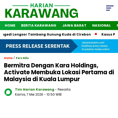
HOME
BERITA KARAWANG
JAWA BARAT
NASIONAL
i Longsor Tambang Gunung Kuda di Cirebon
Kasus Pendaki 
/
Home
Pers Rilis
Bermitra Dengan Kara Holdings,
Activate Membuka Lokasi Pertama di
Malaysia di Kuala Lumpur
Tim Harian Karawang
- Pewarta
Kamis, 7 Mei 2026
- 10:50 WIB