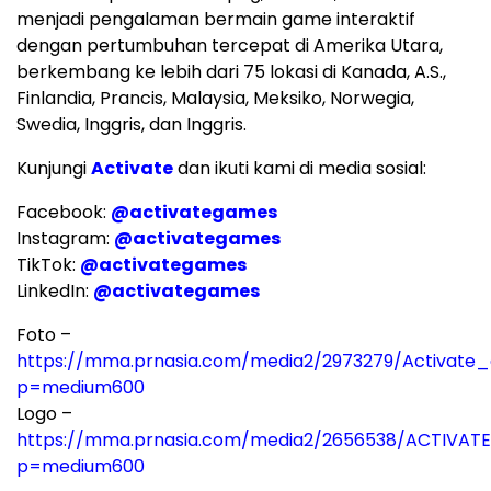
menjadi pengalaman bermain game interaktif
dengan pertumbuhan tercepat di Amerika Utara,
berkembang ke lebih dari 75 lokasi di Kanada, A.S.,
Finlandia, Prancis, Malaysia, Meksiko, Norwegia,
Swedia, Inggris, dan Inggris.
Kunjungi
Activate
dan ikuti kami di media sosial:
Facebook:
@activategames
Instagram:
@activategames
TikTok:
@activategames
LinkedIn:
@activategames
Foto –
https://mma.prnasia.com/media2/2973279/Activate_
p=medium600
Logo –
https://mma.prnasia.com/media2/2656538/ACTIVATE
p=medium600