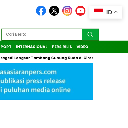
ID
SPORT
INTERNASIONAL
PERS RILIS
VIDEO
 Longsor Tambang Gunung Kuda di Cirebon
Kasus Pendaki I