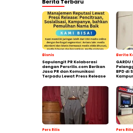
Berita Terbaru
Bisnis
Berita 
Sapulangit PR Kolaborasi
GARDU 
dengan Persrilis.com Berikan
Pelangg
Jasa PR dan Komunikasi
BPD di 
Terpadu Lewat Press Release
Kampu
Pers Rilis
Pers Rili