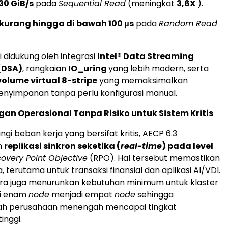
130 GiB/s
pada
Sequential Read
(meningkat
3,6X
).
rkurang hingga di bawah 100 μs
pada
Random Read
i didukung oleh integrasi
Intel® Data Streaming
(DSA)
, rangkaian
IO_uring
yang lebih modern, serta
volume virtual 8-stripe
yang memaksimalkan
enyimpanan tanpa perlu konfigurasi manual.
n Operasional Tanpa Risiko untuk Sistem Kritis
gi beban kerja yang bersifat kritis, AECP 6.3
n
replikasi sinkron seketika (
real-time
) pada level
overy Point Objective
(RPO). Hal tersebut memastikan
a, terutama untuk transaksi finansial dan aplikasi AI/VDI.
rcfra juga menurunkan kebutuhan minimum untuk klaster
ari enam
node
menjadi empat
node
sehingga
 perusahaan menengah mencapai tingkat
inggi.