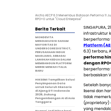
Arcfra AECP 6.3 Menembus Batasan Performa 11 Ju
RPO=0 untuk "Cloud Enterprise"
SINGAPURA, 2
Berita Terkait
infrastruktur
MONDEVITA
berperforma t
MENGAKUISISI SAHAM
Platform (AE
MAYORITAS DI
UNDERSCORE DISTRICT,
6.3) terbaru,
PERUSAHAAN INDUK
MAGLIANO, SEBAGAI
performa hi
LANGKAH KEDUA DALAM
dengan RPO
MEMBANGUN PLATFORM
MEREK MEWAH ITALIA
berperforma t
BARU
berbasiskan 
HIKSEMI Tampilkan Solusi
Penyimpanan Data
Setelah bany
untuk Seluruh Skenario
lisensi dan h
di Ajang DTI Indonesia
2026, Dukung
tidak memerl
Pengembangan AI di Asia
Tenggara
(
proprietary
)
yang mendal
Huawei Jadi Mitra bagi