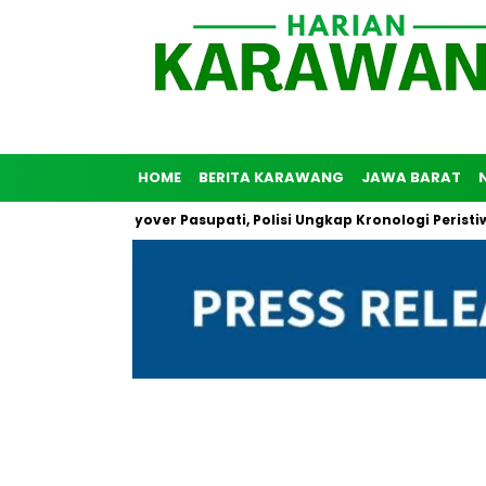
HOME
BERITA KARAWANG
JAWA BARAT
Diri di Flyover Pasupati, Polisi Ungkap Kronologi Peristiwa Ters