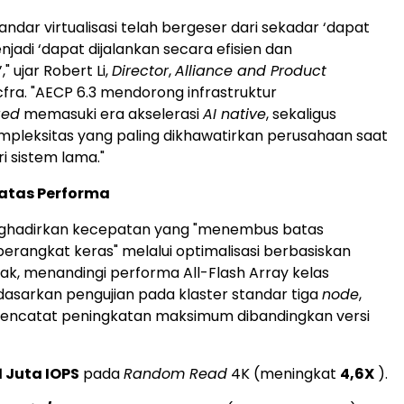
andar virtualisasi telah bergeser dari sekadar ‘dapat
njadi ‘dapat dijalankan secara efisien dan
" ujar Robert Li,
Director
,
Alliance and Product
rcfra. "AECP 6.3 mendorong infrastruktur
ged
memasuki era akselerasi
AI native
, sekaligus
pleksitas yang paling dikhawatirkan perusahaan saat
i sistem lama."
atas Performa
ghadirkan kecepatan yang "menembus batas
angkat keras" melalui optimalisasi berbasiskan
ak, menandingi performa All-Flash Array kelas
asarkan pengujian pada klaster standar tiga
node
,
 mencatat peningkatan maksimum dibandingkan versi
1 Juta IOPS
pada
Random Read
4K (meningkat
4,6X
).