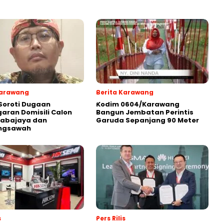
Karawang
Berita Karawang
Soroti Dugaan
Kodim 0604/Karawang
aran Domisili Calon
Bangun Jembatan Perintis
Sabajaya dan
Garuda Sepanjang 90 Meter
ngsawah
s
Pers Rilis