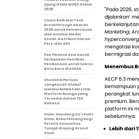
Ajang GSMA M360 ASEAN
"Pada 2026, st
2026
dijalankan’ me
Cision Raih MarTech
berkelanjutan’,
Breakthrough Awards
2026 untuk Pemantauan
Marketing
, A
dan Analisis Media
hyperconver
Sosial, Distribusi Siaran
Pers, dan AEO
mengatasi kom
bermigrasi dar
Fair Finance Asia Desak
Perbankan Hentikan
Pendanaan untuk Sektor
Menembus B
Batu Bara di ASEAN
AECP 6.3 men
Shueisha Perluas
Jangkauan Global
kemampuan per
melalui MANGA MILLION,
perangkat lun
Platform Manga yang
Tersedia dalam 100
premium. Berd
Bahasa
platform ini
Haier Gandeng AO 1 Point
sebelumnya:
Slam, Buka Peluang bagi
Petenis Komunitas
Lebih dari 1
Tampil di Ajang Grand
Slam