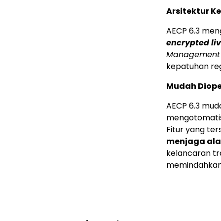
Arsitektur 
AECP 6.3 men
encrypted li
Management 
kepatuhan re
Mudah Diope
AECP 6.3 mud
mengotomatisa
Fitur yang t
menjaga alam
kelancaran tra
memindahkan 