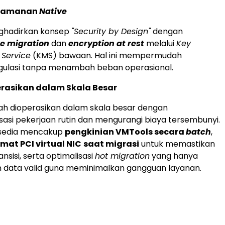
Keamanan
Native
ghadirkan konsep
"Security by Design"
dengan
ve migration
dan
encryption at rest
melalui
Key
Service
(KMS) bawaan. Hal ini mempermudah
gulasi tanpa menambah beban operasional.
rasikan dalam Skala Besar
ah dioperasikan dalam skala besar dengan
si pekerjaan rutin dan mengurangi biaya tersembunyi.
ersedia mencakup
pengkinian VMTools secara
batch
,
at PCI virtual NIC
saat migrasi
untuk memastikan
nsisi, serta optimalisasi
hot migration
yang hanya
data valid guna meminimalkan gangguan layanan.