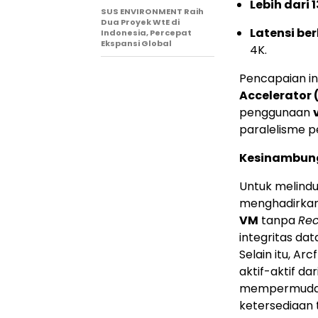
Lebih dari 
SUS ENVIRONMENT Raih
Dua Proyek WtE di
Latensi be
Indonesia, Percepat
Ekspansi Global
4K.
Pencapaian in
Accelerator 
penggunaan
paralelisme p
Kesinambunga
Untuk melindun
menghadirka
VM
tanpa
Rec
integritas dat
Selain itu, A
aktif-aktif d
mempermudah
ketersediaan t