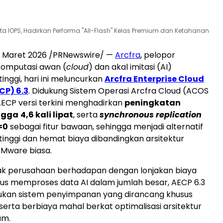
ta IOPS, Hadirkan Performa "All-Flash" Kelas Premium dan Ketahanan
1 Maret 2026 /PRNewswire/ —
Arcfra
, pelopor
 komputasi awan (
cloud
) dan akal imitasi (AI)
inggi, hari ini meluncurkan
Arcfra Enterprise Cloud
CP) 6.3
. Didukung Sistem Operasi Arcfra Cloud (ACOS
 AECP versi terkini menghadirkan
peningkatan
ngga
4,6 kali lipat
, serta
synchronous replication
=0
sebagai fitur bawaan, sehingga menjadi alternatif
inggi dan hemat biaya dibandingkan arsitektur
VMware biasa.
ak perusahaan berhadapan dengan lonjakan biaya
arus memproses data AI dalam jumlah besar, AECP 6.3
ukan sistem penyimpanan yang dirancang khusus
 serta berbiaya mahal berkat optimalisasi arsitektur
am.