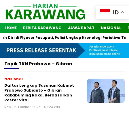
ID
HOME
BERITA KARAWANG
JAWA BARAT
NASIONAL
Diri di Flyover Pasupati, Polisi Ungkap Kronologi Peristiwa Ters
Topik
TKN Prabowo – Gibran
Nasional
Daftar Lengkap Susunan Kabinet
Prabowo Subianto – Gibran
Rakabuming Raka, Berdasarkan
Poster Viral
Rabu, 21 Februari 2024 - 04:23 WIB