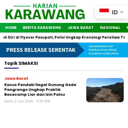
ID
HOME
BERITA KARAWANG
JAWA BARAT
NASIONAL
Diri di Flyover Pasupati, Polisi Ungkap Kronologi Peristiwa Ters
Topik
SIMAKSI
Jawa Barat
Kasus Pendaki Ilegal Gunung Gede
Pangrango Ungkap Praktik
Basecamp Liar dan Izin Palsu
Senin, 2 Juni 2025 - 11:25 WIB