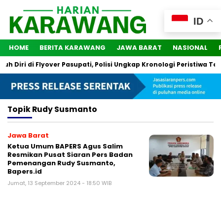
ID
HOME
BERITA KARAWANG
JAWA BARAT
NASIONAL
 Diri di Flyover Pasupati, Polisi Ungkap Kronologi Peristiwa Ter
Topik
Rudy Susmanto
Jawa Barat
Ketua Umum BAPERS Agus Salim
Resmikan Pusat Siaran Pers Badan
Pemenangan Rudy Susmanto,
Bapers.id
Jumat, 13 September 2024 - 18:50 WIB