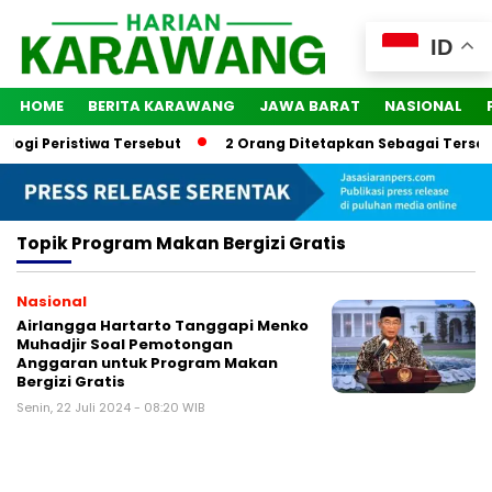
ID
HOME
BERITA KARAWANG
JAWA BARAT
NASIONAL
logi Peristiwa Tersebut
2 Orang Ditetapkan Sebagai Tersan
Topik
Program Makan Bergizi Gratis
Nasional
Airlangga Hartarto Tanggapi Menko
Muhadjir Soal Pemotongan
Anggaran untuk Program Makan
Bergizi Gratis
Senin, 22 Juli 2024 - 08:20 WIB