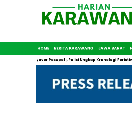
HOME
BERITA KARAWANG
JAWA BARAT
uh Diri di Flyover Pasupati, Polisi Ungkap Kronologi Peristiwa Te