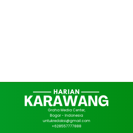
Graha Media Center,
Bogor - Indonesia
untukredaksi@gmail.com
+628557777888