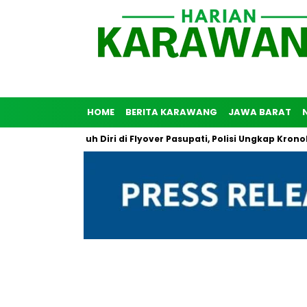
HOME
BERITA KARAWANG
JAWA BARAT
ia Coba Bunuh Diri di Flyover Pasupati, Polisi Ungkap Kronologi 