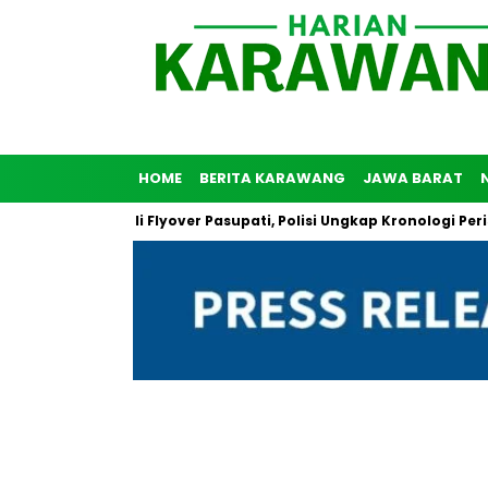
HOME
BERITA KARAWANG
JAWA BARAT
 Bunuh Diri di Flyover Pasupati, Polisi Ungkap Kronologi Peristiw