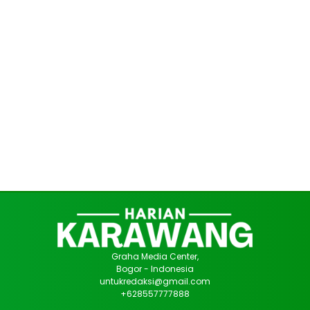
Graha Media Center,
Bogor - Indonesia
untukredaksi@gmail.com
+628557777888