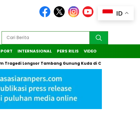
ID
SPORT
INTERNASIONAL
PERS RILIS
VIDEO
ragedi Longsor Tambang Gunung Kuda di Cirebon
Kasus Pen