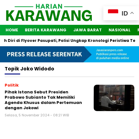
ID
HOME
BERITA KARAWANG
JAWA BARAT
NASIONAL
Diri di Flyover Pasupati, Polisi Ungkap Kronologi Peristiwa Ters
Topik
Joko Widodo
Politik
Pihak Istana Sebut Presiden
Prabowo Subianto Tak Memiliki
Agenda Khusus dalam Pertemuan
dengan Jokowi
Selasa, 5 November 2024 - 08:21 WIB