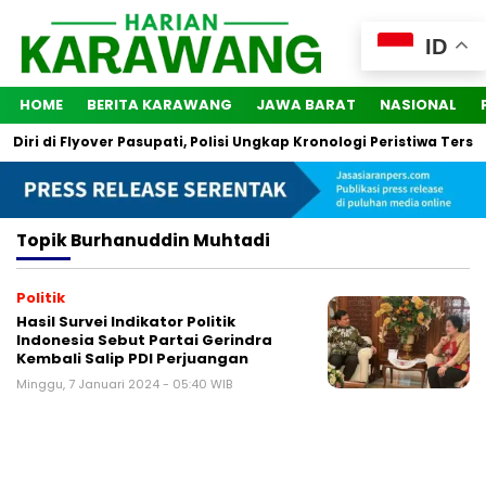
ID
HOME
BERITA KARAWANG
JAWA BARAT
NASIONAL
ri di Flyover Pasupati, Polisi Ungkap Kronologi Peristiwa Terseb
Topik
Burhanuddin Muhtadi
Politik
Hasil Survei Indikator Politik
Indonesia Sebut Partai Gerindra
Kembali Salip PDI Perjuangan
Minggu, 7 Januari 2024 - 05:40 WIB