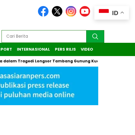
ID
SPORT
INTERNASIONAL
PERS RILIS
VIDEO
alam Tragedi Longsor Tambang Gunung Kuda di Cirebon
Kas