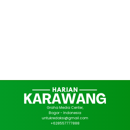
Graha Media Center,
Bogor - Indonesia
untukredaksi@gmail.com
+628557777888