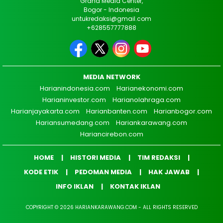
Graha Media Center,
Bogor - Indonesia
untukredaksi@gmail.com
+628557777888
MEDIA NETWORK
Harianindonesia.com
Harianekonomi.com
Harianinvestor.com
Harianolahraga.com
Harianjayakarta.com
Harianbanten.com
Harianbogor.com
Hariansumedang.com
Hariankarawang.com
Hariancirebon.com
HOME
HISTORI MEDIA
TIM REDAKSI
KODE ETIK
PEDOMAN MEDIA
HAK JAWAB
INFO IKLAN
KONTAK IKLAN
COPYRIGHT © 2026 HARIANKARAWANG.COM - ALL RIGHTS RESERVED