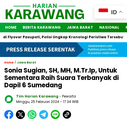
ID
HOME
BERITA KARAWANG
JAWA BARAT
NASIONAL
lyover Pasupati, Polisi Ungkap Kronologi Peristiwa Tersebut
/
Home
Jawa Barat
Sonia Sugian, SH, MH, M.Tr.Ip, Untuk
Sementara Raih Suara Terbanyak di
Dapil 6 Sumedang
Tim Harian Karawang
- Pewarta
Minggu, 25 Februari 2024
- 17:34 WIB