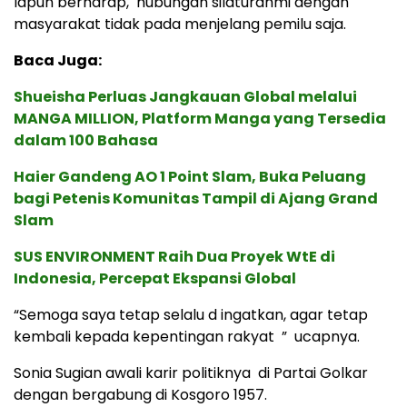
Iapun berharap, hubungan silaturahmi dengan
masyarakat tidak pada menjelang pemilu saja.
Baca Juga:
Shueisha Perluas Jangkauan Global melalui
MANGA MILLION, Platform Manga yang Tersedia
dalam 100 Bahasa
Haier Gandeng AO 1 Point Slam, Buka Peluang
bagi Petenis Komunitas Tampil di Ajang Grand
Slam
SUS ENVIRONMENT Raih Dua Proyek WtE di
Indonesia, Percepat Ekspansi Global
“Semoga saya tetap selalu d ingatkan, agar tetap
kembali kepada kepentingan rakyat ” ucapnya.
Sonia Sugian awali karir politiknya di Partai Golkar
dengan bergabung di Kosgoro 1957.