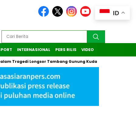
ID
SPORT
INTERNASIONAL
PERS RILIS
VIDEO
ragedi Longsor Tambang Gunung Kuda di Cirebon
Kasus Pen