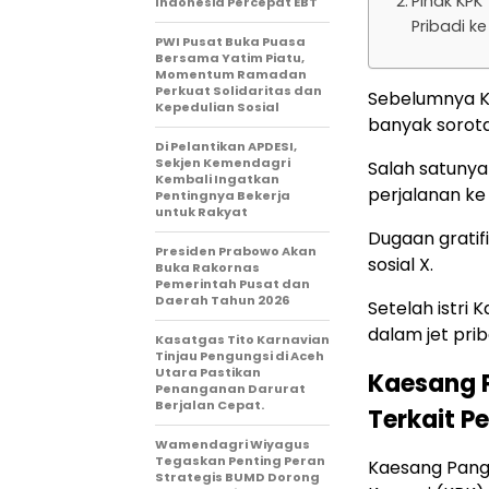
Pihak KPK
Indonesia Percepat EBT
Pribadi ke
PWI Pusat Buka Puasa
Bersama Yatim Piatu,
Momentum Ramadan
Perkuat Solidaritas dan
Sebelumnya K
Kepedulian Sosial
banyak sorotan
Di Pelantikan APDESI,
Sekjen Kemendagri
Salah satunya
Kembali Ingatkan
perjalanan ke
Pentingnya Bekerja
untuk Rakyat
Dugaan gratif
Presiden Prabowo Akan
sosial X.
Buka Rakornas
Pemerintah Pusat dan
Daerah Tahun 2026
Setelah istri
dalam jet prib
Kasatgas Tito Karnavian
Tinjau Pengungsi di Aceh
Utara Pastikan
Kaesang P
Penanganan Darurat
Berjalan Cepat.
Terkait P
Wamendagri Wiyagus
Tegaskan Penting Peran
Kaesang Pang
Strategis BUMD Dorong