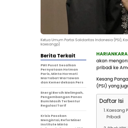
Ketua Umum Partai Solidaritas Indonesia (PSI), 
kaesangp)
HARIANKAR
Berita Terkait
akan mengonf
PWI Pusat Sesalkan
pribadi ke Am
Pernyataan Hotman
Paris, Minta Hormati
Martabat Wartawan
Kesang Pangar
dan Kemerdekaan Pers
(PSI) yang jug
Energi Bersih Melimpah,
Pengembangan Panas
Daftar Isi
Bumi Masih Terbentur
Regulasi Tarif
Kaesang P
Krisis Pasokan
Pribadi
Mengintai, ReforMiner
Institute Minta