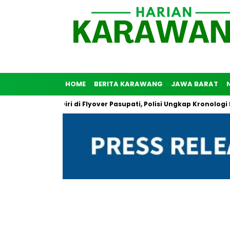
HOME
BERITA KARAWANG
JAWA BARAT
 Bunuh Diri di Flyover Pasupati, Polisi Ungkap Kronologi Peristiw