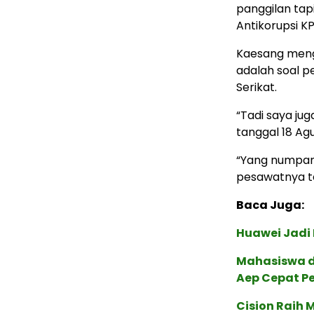
panggilan tapi
Antikorupsi KP
Kaesang menga
adalah soal p
Serikat.
“Tadi saya ju
tanggal 18 Agu
“Yang numpan
pesawatnya te
Baca Juga:
Huawei Jadi
Mahasiswa d
Aep Cepat P
Cision Raih