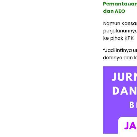
Pemantauan d
dan AEO
Namun Kaesang
perjalananny
ke pihak KPK.
“Jadi intinya 
detilnya dan l