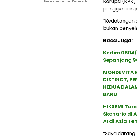
Korupsi (KPK) 
Perekonomian Daerah
penggunaan je
“Kedatangan s
bukan penyele
Baca Juga:
Kodim 0604/
Sepanjang 9
MONDEVITA 
DISTRICT, P
KEDUA DALA
BARU
HIKSEMI Tam
Skenario di
AI di Asia T
“Saya datang 