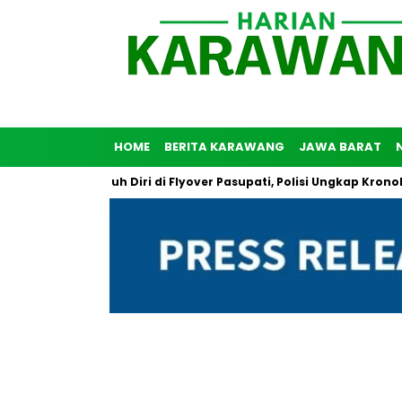
HOME
BERITA KARAWANG
JAWA BARAT
ia Coba Bunuh Diri di Flyover Pasupati, Polisi Ungkap Kronologi 