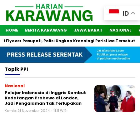
ID
HOME
BERITA KARAWANG
JAWA BARAT
NASIONAL
 Flyover Pasupati, Polisi Ungkap Kronologi Peristiwa Tersebut
Topik
PPI
Nasional
Pelajar Indonesia di Inggris Sambut
Kedatangan Prabowo di London,
Jadi Pengalaman Tak Terlupakan
Kamis, 21 November 2024 - 11:11 WIB