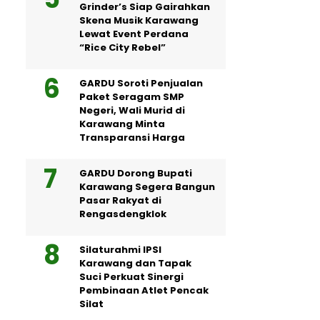
Grinder’s Siap Gairahkan
Skena Musik Karawang
Lewat Event Perdana
“Rice City Rebel”
GARDU Soroti Penjualan
Paket Seragam SMP
Negeri, Wali Murid di
Karawang Minta
Transparansi Harga
GARDU Dorong Bupati
Karawang Segera Bangun
Pasar Rakyat di
Rengasdengklok
Silaturahmi IPSI
Karawang dan Tapak
Suci Perkuat Sinergi
Pembinaan Atlet Pencak
Silat