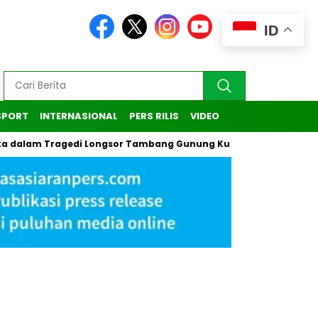
ID
SPORT
INTERNASIONAL
PERS RILIS
VIDEO
alam Tragedi Longsor Tambang Gunung Kuda di Cirebon
Kas