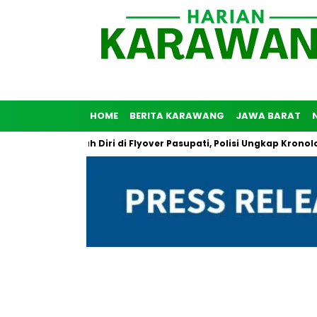
HOME
BERITA KARAWANG
JAWA BARAT
a Coba Bunuh Diri di Flyover Pasupati, Polisi Ungkap Kronologi P