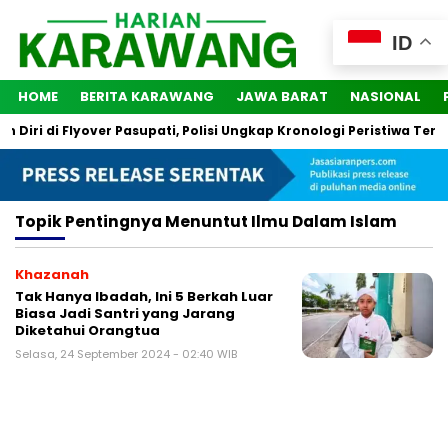
ID
HOME
BERITA KARAWANG
JAWA BARAT
NASIONAL
iri di Flyover Pasupati, Polisi Ungkap Kronologi Peristiwa Terse
Topik
Pentingnya Menuntut Ilmu Dalam Islam
Khazanah
Tak Hanya Ibadah, Ini 5 Berkah Luar
Biasa Jadi Santri yang Jarang
Diketahui Orangtua
Selasa, 24 September 2024 - 02:40 WIB