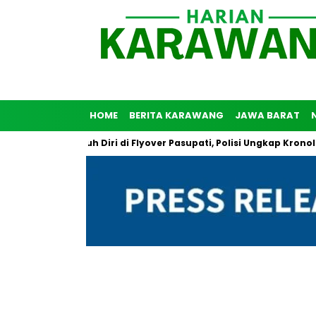
HOME
BERITA KARAWANG
JAWA BARAT
ia Coba Bunuh Diri di Flyover Pasupati, Polisi Ungkap Kronologi P