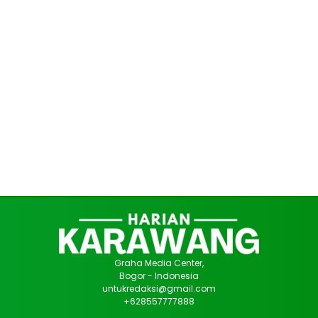
Graha Media Center,
Bogor - Indonesia
untukredaksi@gmail.com
+628557777888