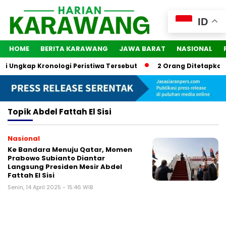
ID
HOME
BERITA KARAWANG
JAWA BARAT
NASIONAL
si Ungkap Kronologi Peristiwa Tersebut
2 Orang Ditetapkan 
Topik
Abdel Fattah El Sisi
Nasional
Ke Bandara Menuju Qatar, Momen
Prabowo Subianto Diantar
Langsung Presiden Mesir Abdel
Fattah El Sisi
Senin, 14 April 2025 - 15:46 WIB